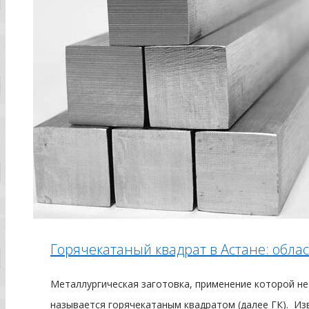
Горячекатаный квадрат в Астане: обла
Металлургическая заготовка, применение которой н
называется горячекатаным квадратом (далее ГК). Из