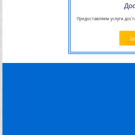
До
Предоставляем услуги дост
За