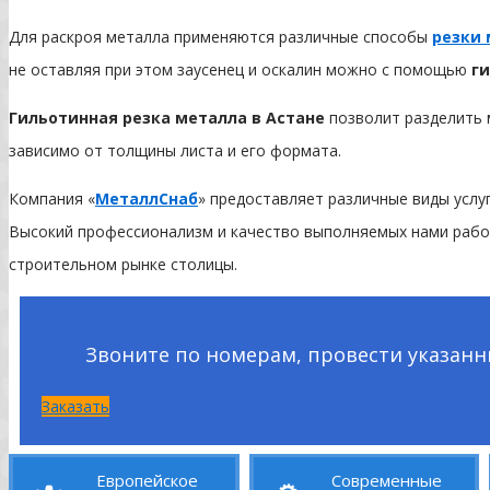
Для раскроя металла применяются различные способы
резки 
не оставляя при этом заусенец и оскалин можно с помощью
г
Гильотинная резка металла в Астане
позволит разделить 
зависимо от толщины листа и его формата.
Компания «
МеталлСнаб
» предоставляет различные виды услу
Высокий профессионализм и качество выполняемых нами работ
строительном рынке столицы.
Звоните по номерам, провести указанны
Заказать
Европейское
Современные