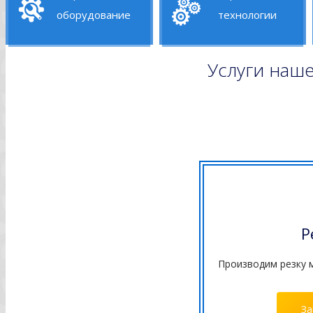
оборудование
технологии
Услуги наш
Р
Производим резку м
За